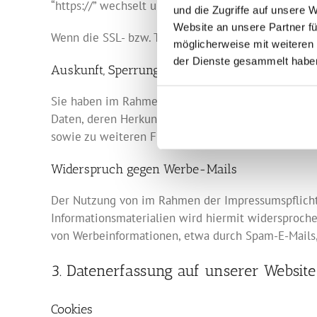
“https://” wechselt und an dem Schloss-Symbol in I
und die Zugriffe auf unsere 
Website an unsere Partner fü
Wenn die SSL- bzw. TLS-Verschlüsselung aktiviert i
möglicherweise mit weiteren
der Dienste gesammelt habe
Auskunft, Sperrung, Löschung
Sie haben im Rahmen der geltenden gesetzlichen B
Daten, deren Herkunft und Empfänger und den Zweck
sowie zu weiteren Fragen zum Thema personenbezo
Widerspruch gegen Werbe-Mails
Der Nutzung von im Rahmen der Impressumspflicht 
Informationsmaterialien wird hiermit widersprochen
von Werbeinformationen, etwa durch Spam-E-Mails,
3. Datenerfassung auf unserer Website
Cookies