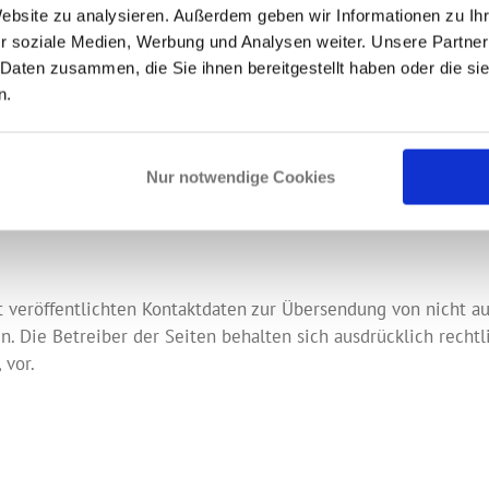
hrer Browserzeile.
Website zu analysieren. Außerdem geben wir Informationen zu I
r soziale Medien, Werbung und Analysen weiter. Unsere Partner
st, können die Daten, die Sie an uns übermitteln, nicht von D
 Daten zusammen, die Sie ihnen bereitgestellt haben oder die s
n.
estimmungen jederzeit das Recht auf unentgeltliche Auskun
Nur notwendige Cookies
 der Datenverarbeitung und ggf. ein Recht auf Berichtigung
gene Daten können Sie sich jederzeit unter der im Impres
veröffentlichten Kontaktdaten zur Übersendung von nicht a
. Die Betreiber der Seiten behalten sich ausdrücklich recht
 vor.