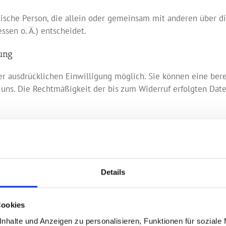
istische Person, die allein oder gemeinsam mit anderen über 
sen o. Ä.) entscheidet.
tung
r ausdrücklichen Einwilligung möglich. Sie können eine berei
n uns. Die Rechtmäßigkeit der bis zum Widerruf erfolgten Dat
hrer Einwilligung oder in Erfüllung eines Vertrags automatisie
igen zu lassen. Sofern Sie die direkte Übertragung der Date
Details
chutz der Übertragung vertraulicher Inhalte, wie zum Beispie
Cookies
sselung. Eine verschlüsselte Verbindung erkennen Sie daran, d
nhalte und Anzeigen zu personalisieren, Funktionen für soziale