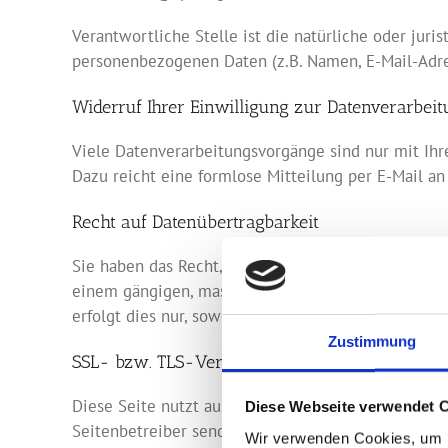
Verantwortliche Stelle ist die natürliche oder jur
personenbezogenen Daten (z.B. Namen, E-Mail-Adres
Widerruf Ihrer Einwilligung zur Datenverarbei
Viele Datenverarbeitungsvorgänge sind nur mit Ihre
Dazu reicht eine formlose Mitteilung per E-Mail a
Recht auf Datenübertragbarkeit
Sie haben das Recht, Daten, die wir auf Grundlage I
einem gängigen, maschinenlesbaren Format aushänd
erfolgt dies nur, soweit es technisch machbar ist.
Zustimmung
SSL- bzw. TLS-Verschlüsselung
Diese Seite nutzt aus Sicherheitsgründen und zum S
Diese Webseite verwendet 
Seitenbetreiber senden, eine SSL-bzw. TLS-Verschlü
Wir verwenden Cookies, um I