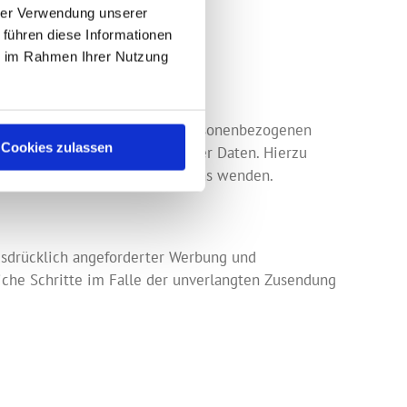
hrer Verwendung unserer
 führen diese Informationen
ritten mitgelesen werden.
ie im Rahmen Ihrer Nutzung
ft über Ihre gespeicherten personenbezogenen
Cookies zulassen
, Sperrung oder Löschung dieser Daten. Hierzu
sum angegebenen Adresse an uns wenden.
usdrücklich angeforderter Werbung und
liche Schritte im Falle der unverlangten Zusendung