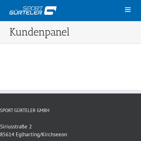
Zum
Inhalt
springen
Kundenpanel
SPORT GÜRTELER GMBH
Siriusstraße 2
85614 Eglharting/Kirchseeon