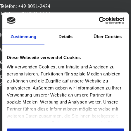
Telefon: +49 8091-2424
Telefax: +49 8091-1372
NEUE ÖFFUNUNGSZEITEN
Zustimmung
Details
Über Cookies
Wir sind für Sie da:
Diese Webseite verwendet Cookies
Geschäft:
Wir verwenden Cookies, um Inhalte und Anzeigen zu
Mo geschlossen
personalisieren, Funktionen für soziale Medien anbieten
Dienstag bis Fr
9.30
– 19.00 Uhr
zu können und die Zugriffe auf unsere Website zu
Samstag 9.00 – 16.00 Uhr
analysieren. Außerdem geben wir Informationen zu Ihrer
Verwendung unserer Website an unsere Partner für
soziale Medien, Werbung und Analysen weiter. Unsere
Partner führen diese Informationen möglicherweise mit
weiteren Daten zusammen, die Sie ihnen bereitgestellt
haben oder die sie im Rahmen Ihrer Nutzung der Dienste
gesammelt haben.